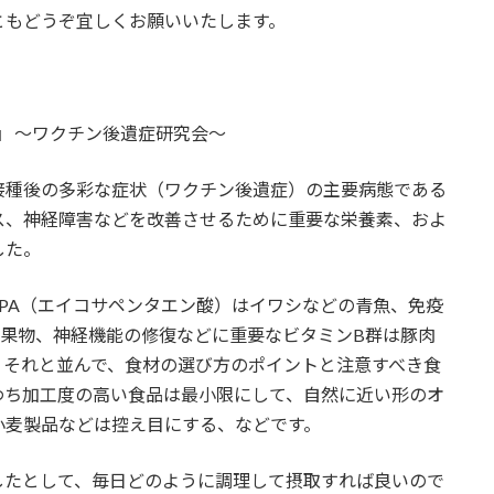
ともどうぞ宜しくお願いいたします。
』 ～ワクチン後遺症研究会～
接種後の多彩な症状（ワクチン後遺症）の主要病態である
ス、神経障害などを改善させるために重要な栄養素、およ
した。
PA（エイコサペンタエン酸）はイワシなどの青魚、免疫
や果物、神経機能の修復などに重要なビタミンB群は豚肉
。それと並んで、食材の選び方のポイントと注意すべき食
わち加工度の高い食品は最小限にして、自然に近い形のオ
小麦製品などは控え目にする、などです。
したとして、毎日どのように調理して摂取すれば良いので