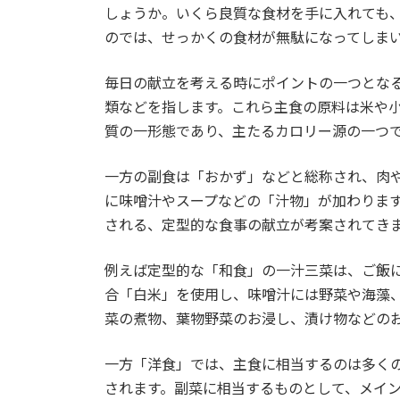
しょうか。いくら良質な食材を手に入れても
のでは、せっかくの食材が無駄になってしま
毎日の献立を考える時にポイントの一つとな
類などを指します。これら主食の原料は米や
質の一形態であり、主たるカロリー源の一つ
一方の副食は「おかず」などと総称され、肉
に味噌汁やスープなどの「汁物」が加わりま
される、定型的な食事の献立が考案されてき
例えば定型的な「和食」の一汁三菜は、ご飯
合「白米」を使用し、味噌汁には野菜や海藻
菜の煮物、葉物野菜のお浸し、漬け物などの
一方「洋食」では、主食に相当するのは多く
されます。副菜に相当するものとして、メイ