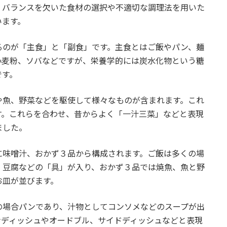
、バランスを欠いた食材の選択や不適切な調理法を用いた
います。
るのが「主食」と「副食」です。主食とはご飯やパン、麺
小麦粉、ソバなどですが、栄養学的には炭水化物という糖
です。
や魚、野菜などを駆使して様々なものが含まれます。これ
す。これらを合わせ、昔からよく「一汁三菜」などと表現
ました。
に味噌汁、おかず３品から構成されます。ご飯は多くの場
、豆腐などの「具」が入り、おかず３品では焼魚、魚と野
お皿が並びます。
の場合パンであり、汁物としてコンソメなどのスープが出
ンディッシュやオードブル、サイドディッシュなどと表現