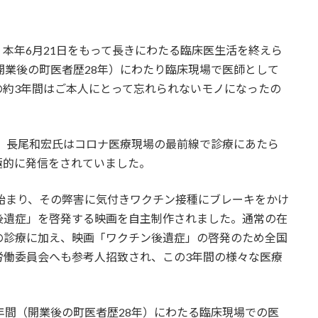
本年6月21日をもって長きにわたる臨床医生活を終えら
開業後の町医者歴28年）にわたり臨床現場で医師として
の約3年間はご本人にとって忘れられないモノになったの
初、長尾和宏氏はコロナ医療現場の最前線で診療にあたら
極的に発信をされていました。
が始まり、その弊害に気付きワクチン接種にブレーキをかけ
後遺症」を啓発する映画を自主制作されました。通常の在
の診療に加え、映画「ワクチン後遺症」の啓発のため全国
労働委員会へも参考人招致され、この3年間の様々な医療
年間（開業後の町医者歴28年）にわたる臨床現場での医