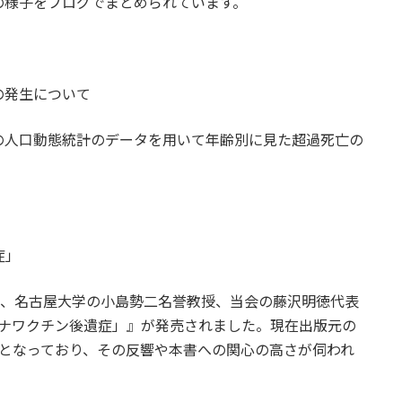
の様子をブログでまとめられています。
の発生について
の人口動態統計のデータを用いて年齢別に見た超過死亡の
症」
氏、名古屋大学の小島勢二名誉教授、当会の藤沢明徳代表
ロナワクチン後遺症」』が発売されました。現在出版元の
OUTとなっており、その反響や本書への関心の高さが伺われ