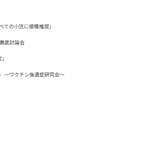
べての小児に接種推奨」
徹底討論会
症」
』 ～ワクチン後遺症研究会～