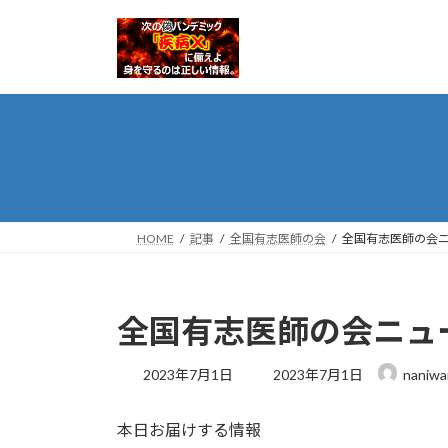
コ
ナ
ン
ビ
テ
ゲ
ン
ー
ツ
シ
へ
ョ
ス
ン
キ
に
ッ
移
プ
動
HOME
記事
全国有志医師の会
全国有志医師の会ニュ
全国有志医師の会ニュース
最
2023年7月1日
2023年7月1日
naniwa
終
更
本日お届けする情報
新