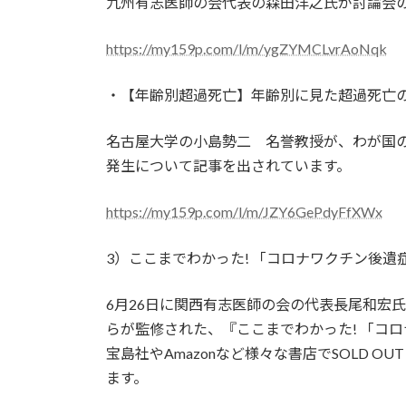
九州有志医師の会代表の森田洋之氏が討論会
https://my159p.com/l/m/ygZYMCLvrAoNqk
・【年齢別超過死亡】年齢別に見た超過死亡
名古屋大学の小島勢二 名誉教授が、わが国
発生について記事を出されています。
https://my159p.com/l/m/JZY6GePdyFfXWx
3）ここまでわかった! 「コロナワクチン後遺
6月26日に関西有志医師の会の代表長尾和宏
らが監修された、『ここまでわかった! 「コ
宝島社やAmazonなど様々な書店でSOLD 
ます。