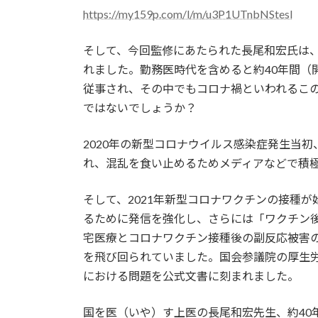
https://my159p.com/l/m/u3P1UTnbNStesl
そして、今回監修にあたられた長尾和宏氏は、
れました。勤務医時代を含めると約40年間（
従事され、その中でもコロナ禍といわれるこ
ではないでしょうか？
2020年の新型コロナウイルス感染症発生当
れ、混乱を食い止めるためメディアなどで積
そして、2021年新型コロナワクチンの接種
るために発信を強化し、さらには「ワクチン
宅医療とコロナワクチン接種後の副反応被害
を飛び回られていました。国会参議院の厚生
における問題を公式文書に刻まれました。
国を医（いや）す上医の長尾和宏先生、約40